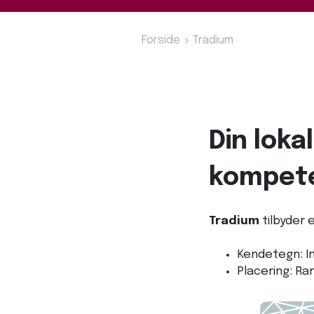
Forside
Tradium
Din loka
kompete
Tradium
tilbyder 
Kendetegn: In
Placering: Ra