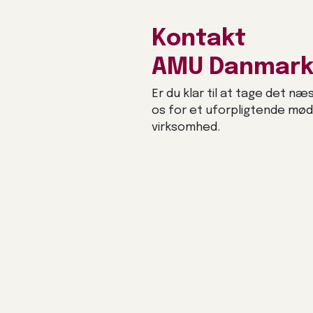
Kontakt
AMU Danmar
Er du klar til at tage det næ
os for et uforpligtende mø
virksomhed.