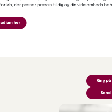
sforløb, der passer præcis til dig og din virksomheds beh
radium her
Ring på
Send 