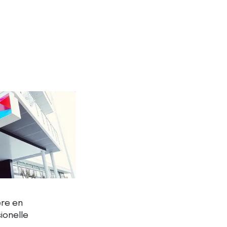
ære en
ionelle