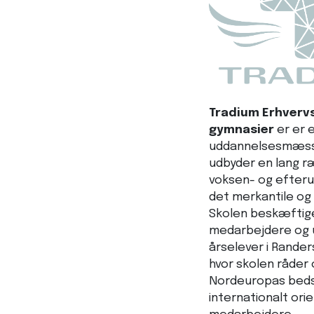
Tradium Erhvervs
gymnasier
er er 
uddannelsesmæssi
udbyder en lang 
voksen- og efteru
det merkantile og
Skolen beskæftige
medarbejdere og u
årselever i Rander
hvor skolen råder 
Nordeuropas bedst
internationalt ori