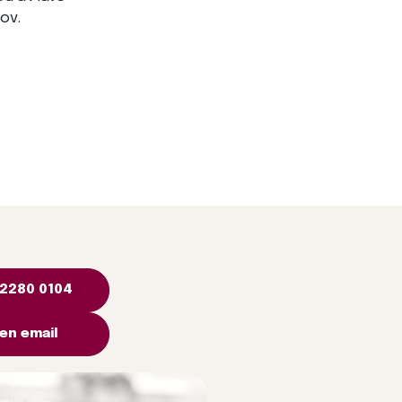
ov.
 2280 0104
en email