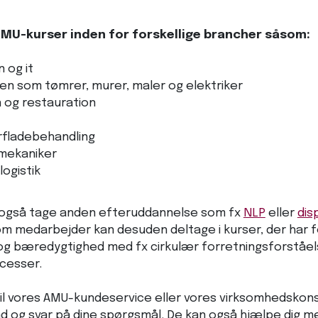
AMU-kurser inden for forskellige brancher såsom:
n og it
n som tømrer, murer, maler og elektriker
 og restauration
rfladebehandling
mekaniker
logistik
 også tage anden efteruddannelse som fx
NLP
eller
dis
om medarbejder kan desuden deltage i kurser, der har 
 og bæredygtighed med fx cirkulær forretningsforståel
cesser.
 til vores AMU-kundeservice eller vores virksomhedskons
åd og svar på dine spørgsmål. De kan også hjælpe dig me