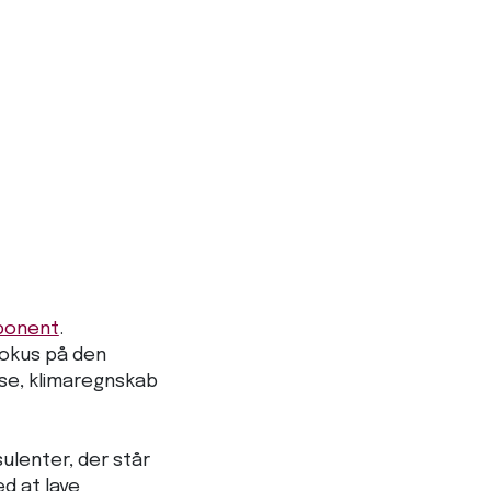
ponent
.
fokus på den
se, klimaregnskab
ulenter, der står
d at lave