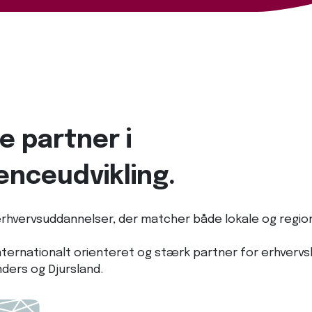
le partner i
nceudvikling.
erhvervsuddannelser, der matcher både lokale og regio
ternationalt orienteret og stærk partner for erhvervsl
nders og Djursland.