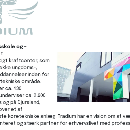
skole og –
et
gt kraftcenter, som
række ungdoms-,
ddannelser inden for
 tekniske område.
r ca. 430
nderviser ca. 2.600
s og på Djursland,
over et af
e køretekniske anlæg. Tradium har en vision om at v
enteret og stærk partner for erhvervslivet med profess