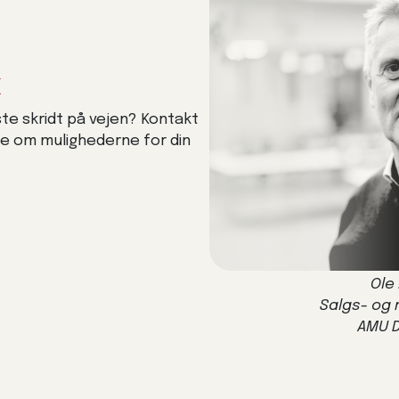
k
ste skridt på vejen? Kontakt
de om mulighederne for din
Ole
Salgs- og
AMU 