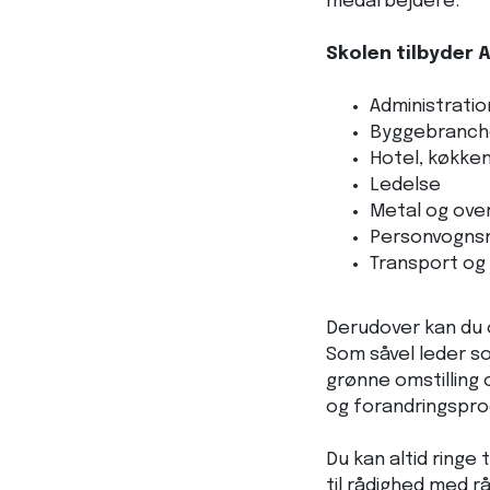
medarbejdere.
Skolen tilbyder 
Administratio
Byggebranche
Hotel, køkken
Ledelse
Metal og ove
Personvogns
Transport og 
Derudover kan du
Som såvel leder s
grønne omstilling
og forandringspro
Du kan altid ringe
til rådighed med r