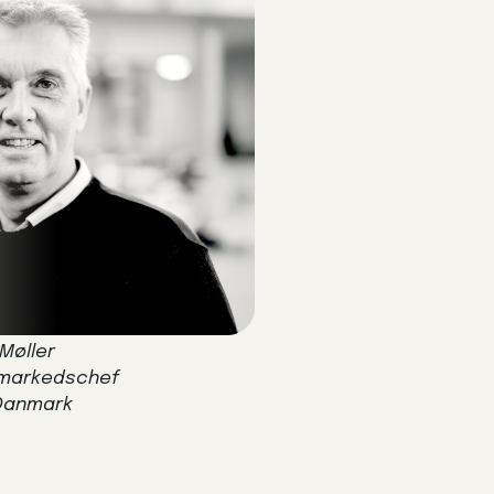
 Møller
 markedschef
Danmark