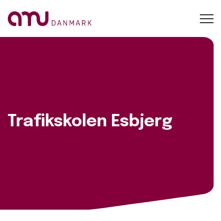
Toggl
navig
Trafikskolen Esbjerg