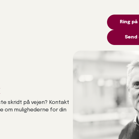
Ring på
Send 
k
ste skridt på vejen? Kontakt
de om mulighederne for din