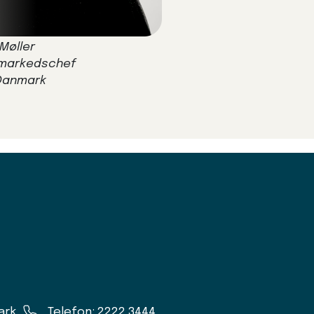
 Møller
 markedschef
Danmark
ark
Telefon: 2222 3444