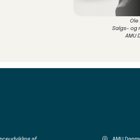
Ole
Salgs- og
AMU 
ceudvikling af
AMU Danm