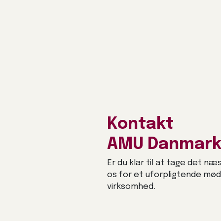
Kontakt
AMU Danmar
Er du klar til at tage det næ
os for et uforpligtende mø
virksomhed.