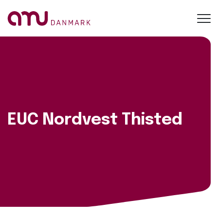
Toggl
navig
EUC Nordvest Thisted