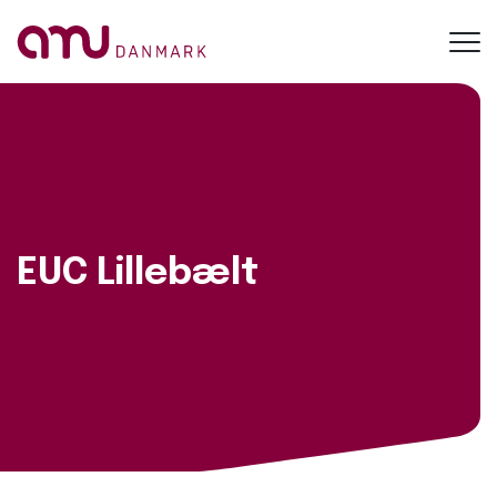
Toggl
navig
EUC Lillebælt