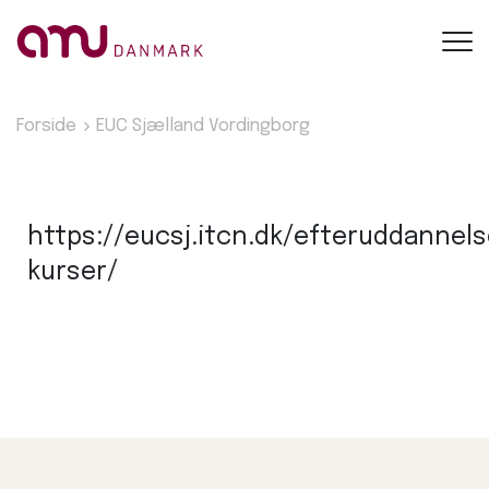
Toggl
navig
Forside
EUC Sjælland Vordingborg
https://eucsj.itcn.dk/efteruddannel
kurser/