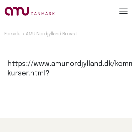
Toggl
navig
Forside
AMU Nordjylland Brovst
https://www.amunordjylland.dk/ko
kurser.html?